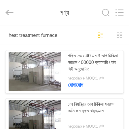
Tech
Drying
Equipment
পণ্য
Co.,
Ltd..
All
Rights
Reserved.
বাড়ি
heat treatment furnace
পণ্য
শক্তি সঞ্চয় 40 এম 3 তাপ চিকিত্সা
সরঞ্জাম 400000 ক্যালোরি / ঘন্টা
আমাদের
সিই অনুমোদিত
সম্পর্কে
negotiable MOQ:1 সেট
যোগাযোগ
কারখানা
ভ্রমণ
চাপ নিয়ন্ত্রিত তাপ চিকিত্সা সরঞ্জাম
অক্সিজেন মুক্ত বায়ুমণ্ডল
মান
negotiable MOQ:1 সেট