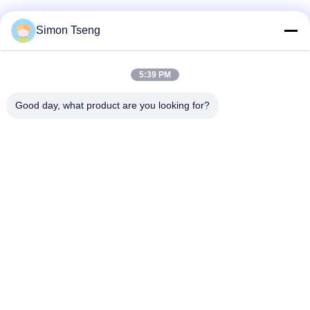
Simon Tseng
আমাদের সাথে যোগাযোগ করুন!
5:39 PM
সব
Good day, what product are you looking for?
কাঠ শুকানোর সরঞ্জাম
কাঠ শুকানোর চেম্বার
কাঠ শুকানোর ঘর
কাঠ চিকিত্সা সরঞ্জাম
চুলা উপাদান
বায়োমাস কাঠের বয়লার
কাঠ শুকানোর যন্ত্র
কাঠ শুকানোর ভাটা