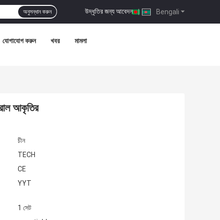
উদ্ধৃতির জন্য আবেদন
|
Bengali
অনুসন্ধান করুন
যোগাযোগ করুন
খবর
মামলা
তরাল আকৃতির
চীন
TECH
CE
YYT
1 সেট