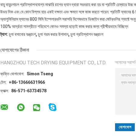
বায়ু বায়ুচলাচল প্রতিস্থাপনযোগ্য মাঝারি চাপের ভ্যান দ্বারা সরবরাহ করা হয় যা প্রতিটি চেম্বারে উচ্চ
উভয় দিক এবং যে কোন বিপ্লব হার একই দক্ষতা এবং ক্ষমতা সঙ্গে কাজ করতে পারেন. প্রতিটি ফ্যানের 6 টি
অ্যালুমিনিয়াম ফ্যানের 800 মিমি ইম্পেলারগুলি সরাসরি বিশেষভাবে ডিজাইন করা মোটরগুলির শ্যাফ্টে 
100% আর্দ্রতা সামগ্রীতে পরিবেশে কোনও সমস্যা ছাড়াই কাজ করার জন্য গ্রীষ্মীয়ভাবে বিচ্ছিন্ন
,
,
ট্যাগ:
চুলা বসানোর যন্ত্রাংশ
চুলা গরম করার উপাদান
চুলা প্রতিস্থাপন যন্ত্রাংশ
যোগাযোগের ঠিকানা
HANGZHOU TECH DRYING EQUIPMENT CO., LTD.
আমাদের সরাসর
ব্যক্তি যোগাযোগ:
Simon Tseng
টেল:
+86-13666631966
ফ্যাক্স:
86-571-63734578