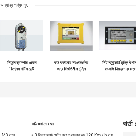
অন্যান্য পণ্যসমূহ
সিমেন্স ড্যাম্পার ওভেন
কাঠ শুকানোর সরঞ্জামগুলির
সিই স্ট্যান্ডার্ড চুল্লি উপা
রিপ্লেস পার্টস ভেন্ট
জন্য স্থিতিশীল চুল্লি
ডেলফি নিয়ন্ত্রণ ব্যবস্থ
অ্যাকচুয়েটর 81 X 192
উপাদানগুলি স্পর্শ নিয়ন্ত্রণ
দুটি ইএমসি পরীক্ষার পয়েন
X 63 মিমি মাত্রা
ব্যবস্থা
বার্তা
কাঠ শুকানোর ঘর
 20 M3 বাষ্প
3 কিলোওয়াট মোটর কাঠ শুকানোর রুম 120 Km / h বায়ু