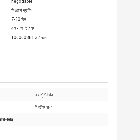
negotiable
সিওয়ার্থ প্যাকিং
7-30 দিন
এল / সি, টি / টি
100000SETS / বছর
অ্যালুমিনিয়াম
বিপরীত পাখা
লা উপাদান