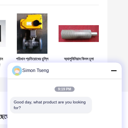
দান
পরিধান প্রতিরোধের চুল্লি
অ্যালুমিনিয়াম ফিনস চুলা
া
উপাদান, নিরাপত্তা
উপাদান / চুলা গরম করার
Simon Tseng
্ট
বৈদ্যুতিক স্টেইনলেস স্টীল
উপাদান বায়ো মেটালিক গরম
ভালভ
করার রোলস
9:19 PM
Good day, what product are you looking 
for?
 ছেড়ে