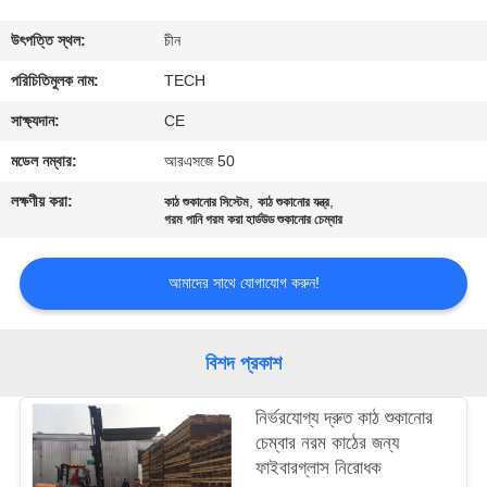
নিয়ন্ত্রণ
উৎপত্তি স্থল:
চীন
যোগাযোগ
পরিচিতিমুলক নাম:
TECH
করুন
সাক্ষ্যদান:
CE
মডেল নম্বার:
আরএসজে 50
খবর
লক্ষণীয় করা:
,
,
কাঠ শুকানোর সিস্টেম
কাঠ শুকানোর যন্ত্র
গরম পানি গরম করা হার্ডউড শুকানোর চেম্বার
মামলা
আমাদের সাথে যোগাযোগ করুন!
সাইট
ম্যাপ
বিশদ প্রকাশ
নির্ভরযোগ্য দ্রুত কাঠ শুকানোর
PRIVACY
চেম্বার নরম কাঠের জন্য
POLICY
ফাইবারগ্লাস নিরোধক