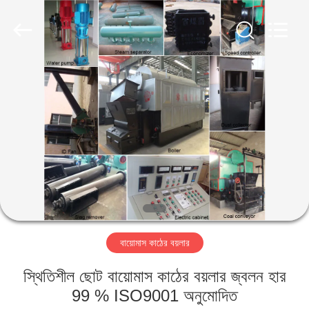
Tech
Drying
Equipment
Co.,
Ltd..
All
Rights
Reserved.
বাড়ি
পণ্য
আমাদের
সম্পর্কে
কারখানা
বায়োমাস কাঠের বয়লার
ভ্রমণ
স্থিতিশীল ছোট বায়োমাস কাঠের বয়লার জ্বলন হার
মান
99 % ISO9001 অনুমোদিত