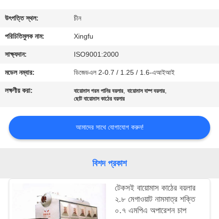
নিয়ন্ত্রণ
উৎপত্তি স্থল:
চীন
যোগাযোগ
পরিচিতিমুলক নাম:
Xingfu
করুন
সাক্ষ্যদান:
ISO9001:2000
মডেল নম্বার:
ডিজেডএল 2-0.7 / 1.25 / 1.6-এআইআই
খবর
লক্ষণীয় করা:
,
,
বায়োমাস গরম পানির বয়লার
বায়োমাস বাষ্প বয়লার
ছোট বায়োমাস কাঠের বয়লার
মামলা
আমাদের সাথে যোগাযোগ করুন!
সাইট
ম্যাপ
বিশদ প্রকাশ
টেকসই বায়োমাস কাঠের বয়লার
PRIVACY
২.৮ মেগাওয়াট নামমাত্র শক্তি
POLICY
০.৭ এমপিএ অপারেশন চাপ