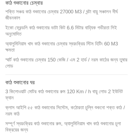
কাঠ শুকানোর চেম্বার
নিয়ন্ত্রণ
শক্তি সঞ্চয় কাঠ শুকানোর চেম্বার 27000 M3 / ঘন্টা বায়ু সঞ্চালন দীর্ঘ
জীবনকাল
যোগাযোগ
ইকো ফ্রেন্ডলি কাঠ শুকানোর ভাটা কিট 6.6 মিটার বাহ্যিক গভীরতা সিই
করুন
অনুমোদিত
অ্যালুমিনিয়াম খাদ কাঠ শুকানোর চেম্বার স্বয়ংক্রিয় স্টিম হিটিং 60 M3
ক্ষমতা
খবর
স্মার্ট কাঠ শুকানোর চেম্বার 150 কেজি / এম 2 হার্ড / নরম কাঠের জন্য তুষার
লোড
মামলা
কাঠ শুকানোর ঘর
সাইট
3 কিলোওয়াট মোটর কাঠ শুকানোর রুম 120 Km / h বায়ু লোড 2 ইউনিট
ফ্যান
ম্যাপ
ক্লাস আইপি ৫৫ কাঠ শুকানোর সিস্টেম, কঠোরতা চুল্লি শুকনো শক্ত কাঠ /
নরম কাঠ
PRIVACY
সম্পূর্ণ স্বয়ংক্রিয় কাঠ শুকানোর রুম, অ্যালুমিনিয়াম খাদ কাঠ শুকানোর চুলা
POLICY
বিক্রয়ের জন্য