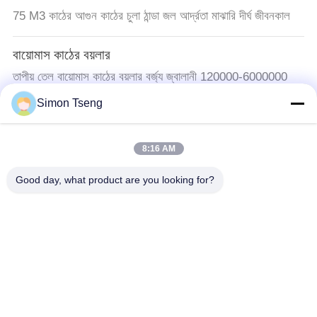
75 M3 কাঠের আগুন কাঠের চুলা ঠান্ডা জল আর্দ্রতা মাঝারি দীর্ঘ জীবনকাল
বায়োমাস কাঠের বয়লার
তাপীয় তেল বায়োমাস কাঠের বয়লার বর্জ্য জ্বালানী 120000-6000000
ক্যালোরি / ঘন্টা ক্ষমতা
Simon Tseng
কাঠ শুকানোর সরঞ্জাম
8:16 AM
উচ্চ কার্যকারিতা কাঠ শুকানোর সরঞ্জাম, জলরোধী 40 M3 ছোট কাঠ শুকানোর
চুলা
Good day, what product are you looking for?
কাঠ শুকানোর চেম্বার
50 - 60 হার্জ কাঠ শুকানোর চেম্বার, 380 - 440 ভোল্টেজ চুল্লি শুকনো
শক্ত কাঠ
কাঠ শুকানোর ঘর
জলরোধী কাঠ শুকানোর চুল্লি কিট উত্তোলন স্লাইডিং দরজা সঙ্গে জারা