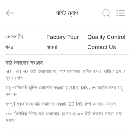
Tech
Drying
Equipment
সাইট ম্যাপ
Co.,
Ltd..
All
Rights
Reserved.
বাড়ি
কোম্পানির
Factory Tour
Quality Control
খবর
মামলা
Contact Us
পণ্য
কাঠ শুকানোর সরঞ্জাম
আমাদের
50 - 60 Hz কাঠ শুকানোর ঘর, কাঠ শুকানোর মেশিন 150 কেজি / এম 2
সম্পর্কে
তুষার লোড
বায়ু প্রতিরোধী চুল্লি শুকানোর সরঞ্জাম 27000 M3 / H কাঠের জন্য বায়ু
সঞ্চালন
কারখানা
সম্পূর্ণ স্বয়ংক্রিয় কাঠ শুকানোর সরঞ্জাম 20 M3 বাষ্প আর্দ্রতা মাধ্যম
ভ্রমণ
১০০ কিউবিক মিটার কাঠ শুকানোর চেম্বার ৪৫৫০ মিমি দরজার উচ্চতা উচ্চ
ক্ষমতা
মান